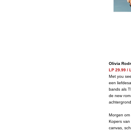
Olivia Rod
LP 29.99 /
Met you seem
een liefdes
bands als T
de new roma
achtergron
Morgen om 1
Kopers van 
canvas, sch