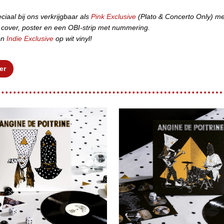
ciaal bij ons verkrijgbaar
als
Pink Exclusive
(Plato & Concerto Only) me
e cover, poster en een OBI-strip met nummering.
en
Indie Exclusive
op wit vinyl!
er