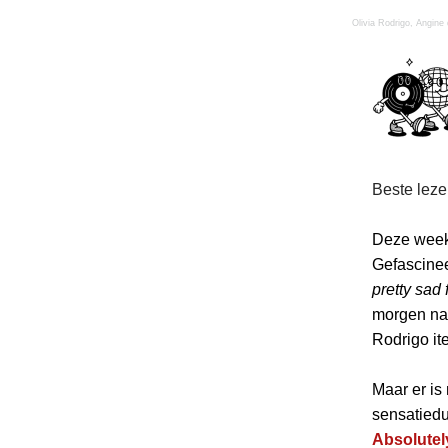
Olivia Rodrigo, Angine
Beste leze
Deze week 
Gefascine
pretty sad f
morgen naa
Rodrigo it
Maar er is
sensatied
Absolutel