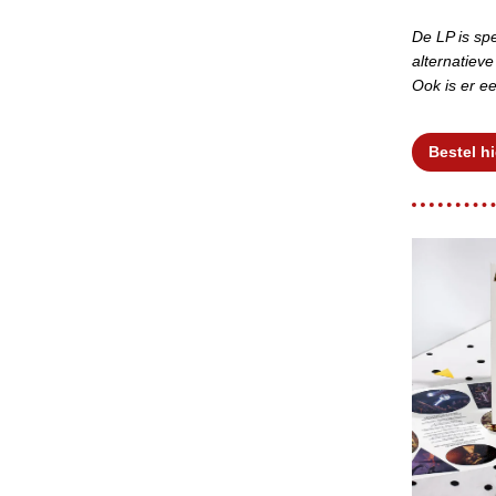
De LP is spe
alternatiev
Ook is er e
Bestel hi