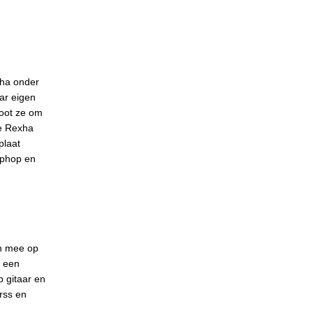
xha onder
ar eigen
loot ze om
be Rexha
plaat
iphop en
en mee op
s een
p gitaar en
rss en