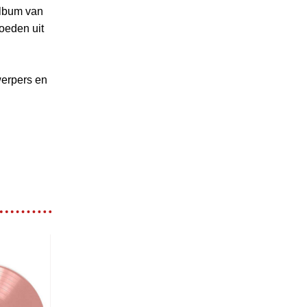
album van
loeden uit
werpers en