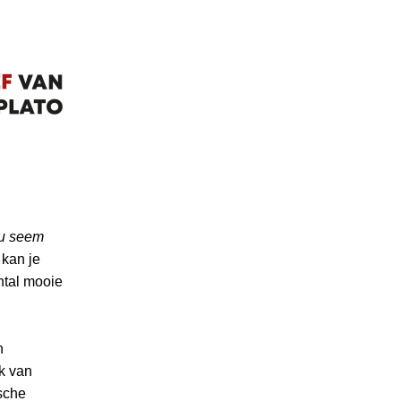
u seem
 kan je
ntal mooie
n
k van
sche