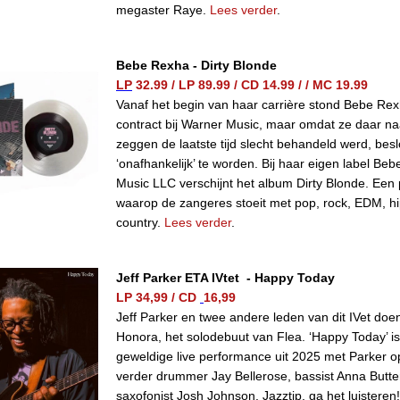
megaster Raye.
Lees verder
.
Bebe Rexha
-
Dirty Blonde
LP
32.99
/
LP 89.99
/
CD 14.99
/
/ MC 19.99
Vanaf het begin van haar carrière stond Bebe Re
contract bij Warner Music, maar omdat ze daar na
zeggen de laatste tijd slecht behandeld werd, bes
‘onafhankelijk’ te worden. Bij haar eigen label Be
Music LLC verschijnt het album Dirty Blonde. Een 
waarop de zangeres stoeit met pop, rock, EDM, h
country.
Lees verder
.
Jeff Parker ETA IVtet - Happy Today
LP 34,99
/
CD
16,99
Jeff Parker en twee andere leden van dit IVet do
Honora, het solodebuut van Flea. ‘Happy Today’ i
geweldige live performance uit 2025 met Parker o
verder drummer Jay Bellerose, bassist Anna Butte
saxofonist Josh Johnson. Jazztip, ga het luisteren!