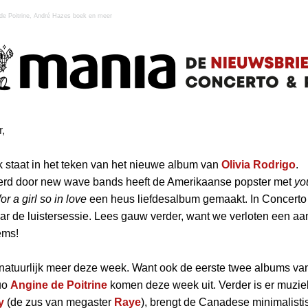
 de Poitrine, André Hazes boek en meer
r,
staat in het teken van het nieuwe album van
Olivia Rodrigo
.
erd door new wave bands heeft de Amerikaanse popster met
yo
or a girl so
in love
een heus liefdesalbum gemaakt. In Concerto
r de luistersessie. Lees gauw verder, want we verloten een aa
ems!
 natuurlijk meer deze week. Want ook de eerste twee albums va
uo
Angine de Poitrine
komen deze week uit. Verder is er muzie
y
(de zus van megaster
Raye
), brengt de Canadese minimalisti