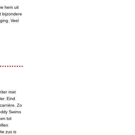
we hem uit
t bijzondere
ging. Veel
riter met
er. Eind
carrière. Zo
Teddy Swims
ken tot
illen
ie zus is