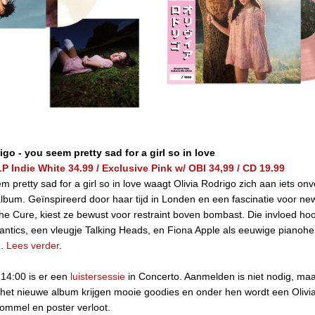
rigo
- y
ou seem pretty sad for a girl so
in love
L
P Indie White 34.99 /
Exclusive Pink w/ OBI 34,99 / CD 19.99
 pretty sad for a girl so in love waagt Olivia Rodrigo zich aan iets on
album. Geïnspireerd door haar tijd in Londen en een fascinatie voor n
he Cure, kiest ze bewust voor restraint boven bombast. Die invloed hoor
ntics, een vleugje Talking Heads, en Fiona Apple als eeuwige pianohei
d.
Lees verder
.
4:00 is er een
luistersessie
in Concerto. Aanmelden is niet nodig, maa
het nieuwe album krijgen mooie goodies en onder hen wordt een Olivi
ommel en poster verloot.