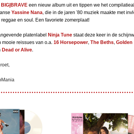
d
BIG|BRAVE
een nieuw album uit en tippen we het compilatie
aanse
Yassine Nana
, die in de jaren '80 muziek maakte met inv
reggae en soul. Een favoriete zomerplaat!
angevende platenlabel
Ninja Tune
staat deze keer in de schijn
 mooie reissues van o.a.
16 Horsepower
,
The Beths
,
Golden
n
Dead or Alive
.
roet,
oMania