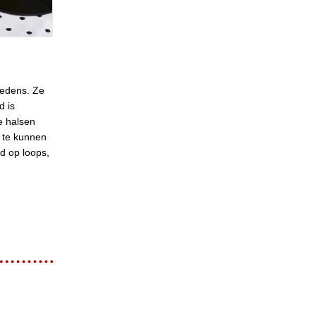
redens. Ze
d is
ee halsen
n te kunnen
d op loops,