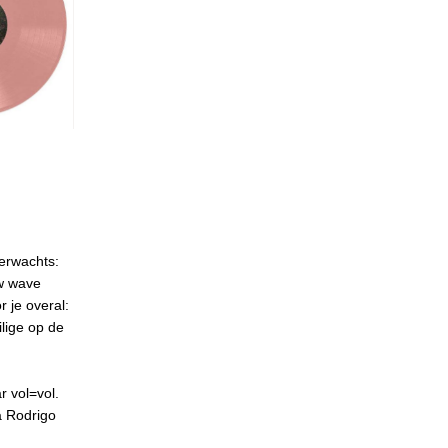
verwachts:
ew wave
 je overal:
lige op de
r vol=vol.
a Rodrigo