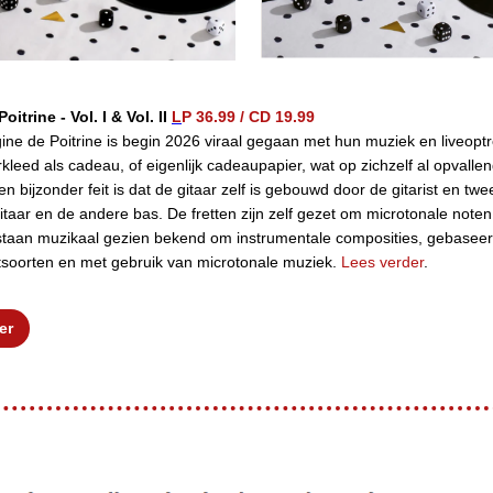
itrine - Vol. I & Vol. II
L
P 36.99
/
CD 19.99
ine de Poitrine is begin 2026 viraal gegaan met hun muziek en liveopt
verkleed als cadeau, of eigenlijk cadeaupapier, wat op zichzelf al opvallen
Een bijzonder feit is dat de gitaar zelf is gebouwd door de gitarist en tw
gitaar en de andere bas. De fretten zijn zelf gezet om microtonale note
staan muzikaal gezien bekend om instrumentale composities, gebaseer
tsoorten en met gebruik van microtonale muziek.
Lees verder
.
er