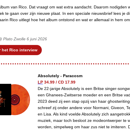
lbum van Rico. Dat vraagt om wat extra aandacht. Daarom nodigden 
k te gaan over zijn nieuwe plaat. In een speciale nieuwsbrief lees je di
waarin Rico uitlegt hoe het album ontstond en wat er allemaal in hem om
@ Plato Zwolle 6 juni 2026
r het Rico interview
Absolutely - Paracosm
LP
34.99
/
CD
17.99
De 22-jarige Absolutely is een Britse singer-songw
een Ghanees-Zwitserse moeder en een Britse vad
2023 deed zij een stap opzij van haar ghostwriting
schreef zij onder andere voor Normani, Giveon, 
en Lisa. Als kind voelde Absolutely zich aangetrok
muziek, maar toch besloot ze modeontwerper te w
worden, simpelweg om haar zus niet te imiteren. D