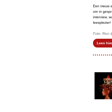
Een nieuw a
om in gespre
interview, 
leesplezier!
Foto: Rico 
Lees hie