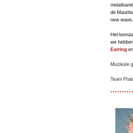
metalban
de Maurit
new wave, 
Het toona
we hebben
Earring
e
Muzikale g
Team Plat