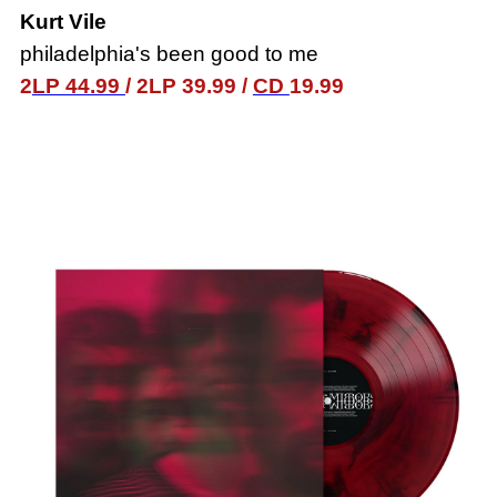
Kurt Vile
philadelphia's been good to me
2
LP 44.99
/
2LP 39.99
/
CD
19.99