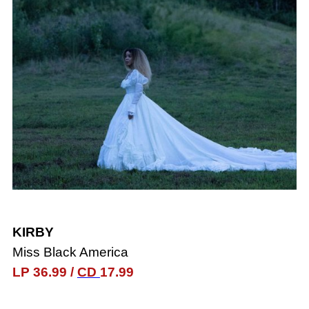
KIRBY
Miss Black America
LP 36.99
/
CD
17.99