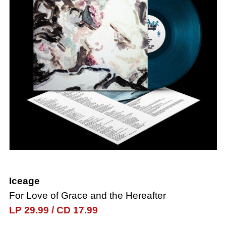
Iceage
For Love of Grace and the Hereafter
LP 29.99
/
CD 17.99