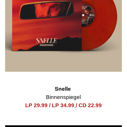
Snelle
Binnenspiegel
LP 29.99
/ LP 34.99
/ CD 22.99