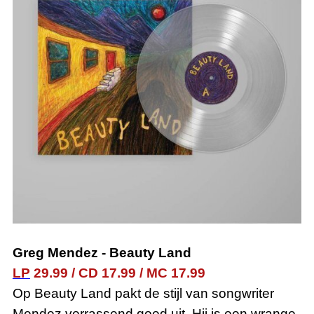
Greg Mendez
-
Beauty Land
LP
29.99
/
CD
17.99
/
MC 17.99
Op Beauty Land pakt de stijl van songwriter
Mendez verrassend goed uit. Hij is een wrange