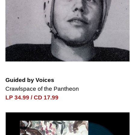
Guided by Voices
Crawlspace of the Pantheon
LP 34.99
/
CD 17.99