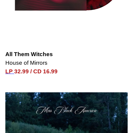
All Them Witches
House of Mirrors
LP
32.99
/
CD 16.99