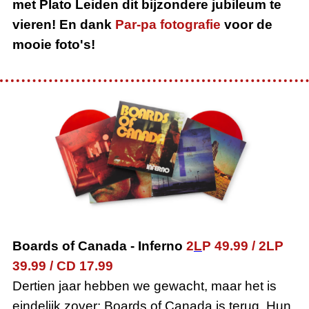
met Plato Leiden dit bijzondere jubileum te
vieren! En dank
Par-pa fotografie
voor de
mooie foto's!
Boards of Canada
-
Inferno
2
L
P 49.99
/
2LP
39.99
/
CD 17.99
Dertien jaar hebben we gewacht, maar het is
eindelijk zover: Boards of Canada is terug. Hun